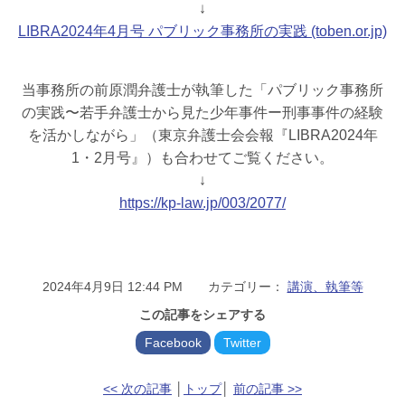
↓
LIBRA2024年4月号 パブリック事務所の実践 (toben.or.jp)
当事務所の前原潤弁護士が執筆した「パブリック事務所
の実践〜若手弁護士から見た少年事件ー刑事事件の経験
を活かしながら」（東京弁護士会会報『LIBRA2024年
1・2月号』）も合わせてご覧ください。
↓
https://kp-law.jp/003/2077/
2024年4月9日 12:44 PM カテゴリー：
講演、執筆等
この記事をシェアする
Facebook
Twitter
<< 次の記事
│
トップ
│
前の記事 >>