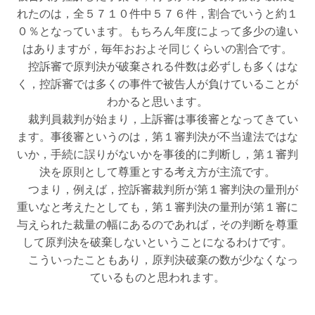
れたのは，全５７１０件中５７６件，割合でいうと約１
０％となっています。もちろん年度によって多少の違い
はありますが，毎年おおよそ同じくらいの割合です。
控訴審で原判決が破棄される件数は必ずしも多くはな
く，控訴審では多くの事件で被告人が負けていることが
わかると思います。
裁判員裁判が始まり，上訴審は事後審となってきてい
ます。事後審というのは，第１審判決が不当違法ではな
いか，手続に誤りがないかを事後的に判断し，第１審判
決を原則として尊重とする考え方が主流です。
つまり，例えば，控訴審裁判所が第１審判決の量刑が
重いなと考えたとしても，第１審判決の量刑が第１審に
与えられた裁量の幅にあるのであれば，その判断を尊重
して原判決を破棄しないということになるわけです。
こういったこともあり，原判決破棄の数が少なくなっ
ているものと思われます。