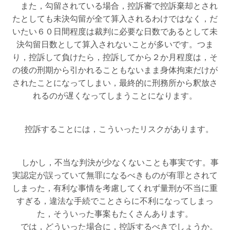
また，勾留されている場合，控訴審で控訴棄却とされ
たとしても未決勾留が全て算入されるわけではなく，だ
いたい６０日間程度は裁判に必要な日数であるとして未
決勾留日数として算入されないことが多いです。つま
り，控訴して負けたら，控訴してから２か月程度は，そ
の後の刑期から引かれることもないまま身体拘束だけが
されたことになってしまい，最終的に刑務所から釈放さ
れるのが遅くなってしまうことになります。
控訴することには，こういったリスクがあります。
しかし，不当な判決が少なくないことも事実です。事
実認定が誤っていて無罪になるべきものが有罪とされて
しまった，有利な事情を考慮してくれず量刑が不当に重
すぎる，違法な手続でことさらに不利になってしまっ
た，そういった事案もたくさんあります。
では，どういった場合に，控訴するべきでしょうか。