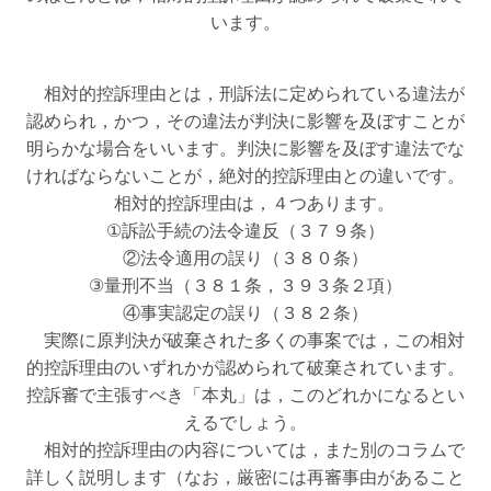
います。
相対的控訴理由とは，刑訴法に定められている違法が
認められ，かつ，その違法が判決に影響を及ぼすことが
明らかな場合をいいます。判決に影響を及ぼす違法でな
ければならないことが，絶対的控訴理由との違いです。
相対的控訴理由は，４つあります。
①訴訟手続の法令違反（３７９条）
②法令適用の誤り（３８０条）
③量刑不当（３８１条，３９３条２項）
④事実認定の誤り（３８２条）
実際に原判決が破棄された多くの事案では，この相対
的控訴理由のいずれかが認められて破棄されています。
控訴審で主張すべき「本丸」は，このどれかになるとい
えるでしょう。
相対的控訴理由の内容については，また別のコラムで
詳しく説明します（なお，厳密には再審事由があること