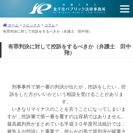
開
く
ホーム
>
トピックス
>
コラム
>
有罪判決に対して控訴をするべきか（弁護士 田中翔）
有罪判決に対して控訴をするべきか（弁護士 田中
翔）
刑事事件で第一審の判決が出たが，控訴をしたい，控
訴をした方がいいかという相談を受けることがありま
す。
いきなりマイナスのことを言うことになってしまいま
すが，控訴審で第一審を覆すのは容易ではありません。
最高裁判所がまとめている平成３０年度司法統計では，
被告人が控訴した事案で，何らかの形で原判決が破棄さ