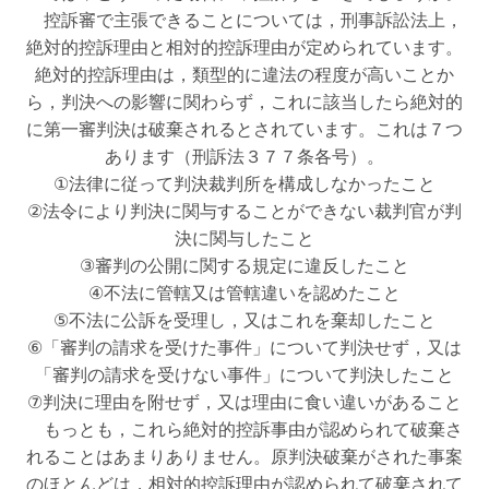
控訴審で主張できることについては，刑事訴訟法上，
絶対的控訴理由と相対的控訴理由が定められています。
絶対的控訴理由は，類型的に違法の程度が高いことか
ら，判決への影響に関わらず，これに該当したら絶対的
に第一審判決は破棄されるとされています。これは７つ
あります（刑訴法３７７条各号）。
①法律に従って判決裁判所を構成しなかったこと
②法令により判決に関与することができない裁判官が判
決に関与したこと
③審判の公開に関する規定に違反したこと
④不法に管轄又は管轄違いを認めたこと
⑤不法に公訴を受理し，又はこれを棄却したこと
⑥「審判の請求を受けた事件」について判決せず，又は
「審判の請求を受けない事件」について判決したこと
⑦判決に理由を附せず，又は理由に食い違いがあること
もっとも，これら絶対的控訴事由が認められて破棄さ
れることはあまりありません。原判決破棄がされた事案
のほとんどは，相対的控訴理由が認められて破棄されて