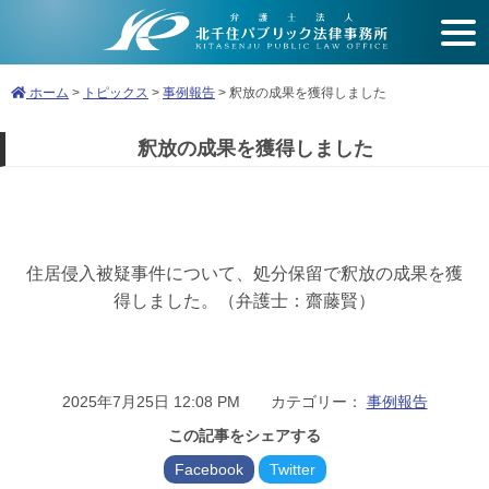
開
く
ホーム
>
トピックス
>
事例報告
>
釈放の成果を獲得しました
釈放の成果を獲得しました
住居侵入被疑事件について、処分保留で釈放の成果を獲
得しました。（弁護士：齋藤賢）
2025年7月25日 12:08 PM カテゴリー：
事例報告
この記事をシェアする
Facebook
Twitter